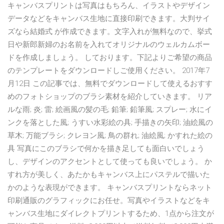
キャンバスプリントは写真はもちろん、イラストやデザイン
データなどをキャンバス生地に直接印刷できます。大判サイ
ズなら結婚式 が作成できます。文字入れが無料なので、挙式
日や新郎新婦のお名前を入れてオリジナルのウェルカムボー
ドを作成しましょう。 しております。下記よりご希望の商品
のテンプレートをダウンロードしご使用ください。 2017年7
月12日 この記事では、無料でダウンロードして使えるおすす
めのフォトショップのブラシ素材を紹介していきます。 リア
ルな雨; 炎; 雷; 絵画風の髪の毛; 鉛筆; 鉛筆風; スプレー; 水にイ
ンクを落とした風; うすい水彩絵の具; 手描きの矢印; 油絵風の
草木; 万能ブラシ; クレヨン風; 鳥の群れ; 油絵風; かすれた絵の
具 写真にこのブラシで何かを描き足しても面白いでしょう
し、デザインのアクセントとして使っても良いでしょう。 か
すれ方が美しく、あたかもキャンバス上にパステルで描いた
かのような表現ができます。 キャンバスプリントならネット
印刷通販のグラフィックにお任せ。写真やイラストなどをキ
ャンバス生地にダイレクトプリントするため、1点から注文が