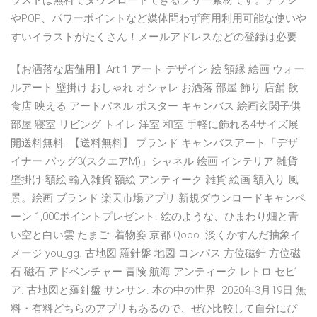
ラストは無料でダウンロードできるフリー素材です。チラシ
やPOP、パワーポイントなど媒体問わず商用利用可能な使いや
すいイラストがたくさん！メールアドレスなどの登録は必要
【お洒落な店舗用】Art 1 アート デザイン 絵 額縁 絵画 ウォー
ルアート 壁掛け おしゃれ オシャレ お洒落 部屋 飾り 店舗 飲
食店 映える アートパネル ポスター キャンバス 絵画玄関子供
部屋 寝室 リビング トイレ 洋室 和室 手軽に飾れる4サイズ展
開送料無料. 【送料無料】 ブランド キャンバスアート「デザ
イナー バッグ3(スクエアM)」シャネル 絵画 インテリア 雑貨
壁掛け 額絵 輸入雑貨 額絵 アンティーク 雑貨 絵画 額入り 風
景。絵画 ブランド 楽天市場アプリ 新規ダウンロードキャンペ
ーン 1,000ポイントプレゼント. 絵のような、ひまわり畑と青
い空と白い雲 たまご. 着物姿 京都 Qooo. 淡くかすんだ抽象イ
メージ you_gg. 古地図 羅針盤 地図 コンパス 方位磁針 方位磁
石 磁石 アドベンチャー 冒険 航海 アンティーク レトロ セピ
ア. 古地図と羅針盤 サンサン. 本の中の世界 2020年3月19日 無
料・有料どちらのアプリもあるので、ぜひ比較して自分にぴ