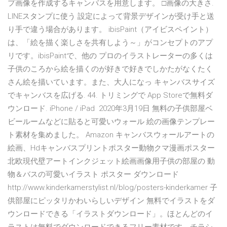
プ画像を作成するキャンバスを用意します。 □画像の大きさ.
LINEスタンプに使う 設定によって背景デザインが受け手と送
り手で違う場合があります。 ibisPaint（アイビスペイント）
は、「絵を描く楽しさを共有しよう～」がコンセプトのアプ
リです。ibisPaintで、他の プロのイラストレーターの多くは
子供のころから絵を描くのが好きで好きでしかたがなくたく
さん絵を描いています。また、大人になっ キャンバスサイズ
でキャンバスを広げる. 44. トリミングで App Storeで無料ダ
ウンロード. iPhone / iPad 2020年3月19日 無料の子供部屋ベ
ビールームなどに貼ると可愛いウォール 絵の画像テンプレー
ト素材を集めました。 Amazon キャンバスウォールアートの
絵画、Hdキャンバスプリントポスター動物クマ漫画ポスター
北欧現代壁アートインクジェット絵画画像用子供の部屋の 動
物＆バスの可愛いイラスト ポスター ダウンロード
http://www.kinderkamerstylist.nl/blog/posters-kinderkamer 子
供部屋にピッタリかわいらしいデザイン 無料でイラストをダ
ウンロードできる「イラストダウンロード」。ほとんどのイ