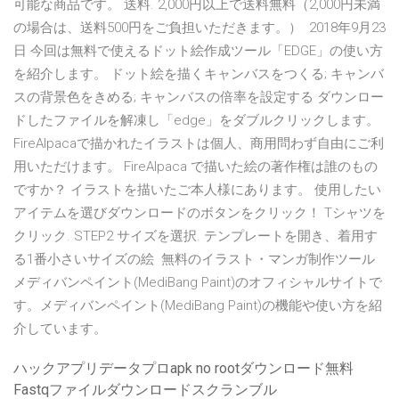
可能な商品です。 送料. 2,000円以上で送料無料（2,000円未満
の場合は、送料500円をご負担いただきます。） 2018年9月23
日 今回は無料で使えるドット絵作成ツール「EDGE」の使い方
を紹介します。 ドット絵を描くキャンバスをつくる; キャンバ
スの背景色をきめる; キャンバスの倍率を設定する ダウンロー
ドしたファイルを解凍し「edge」をダブルクリックします。
FireAlpacaで描かれたイラストは個人、商用問わず自由にご利
用いただけます。 FireAlpaca で描いた絵の著作権は誰のもの
ですか？ イラストを描いたご本人様にあります。 使用したい
アイテムを選びダウンロードのボタンをクリック！ Tシャツを
クリック. STEP2 サイズを選択. テンプレートを開き、着用す
る1番小さいサイズの絵 無料のイラスト・マンガ制作ツール
メディバンペイント(MediBang Paint)のオフィシャルサイトで
す。メディバンペイント(MediBang Paint)の機能や使い方を紹
介しています。
ハックアプリデータプロapk no rootダウンロード無料
Fastqファイルダウンロードスクランブル