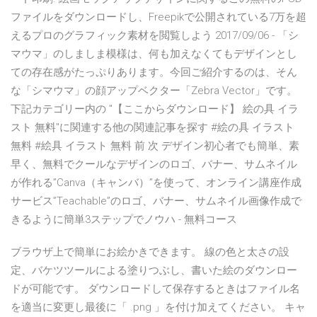
ファイルをダウンロードし、Freepikで公開されている7万を超
えるプロのグラフィック素材を閲覧しよう 2017/09/06 - 「シ
マウマ」のしましま模様は、何も加えなくてもデザインとし
ての存在感がたっぷりあります。今回ご紹介するのは、そん
な「シマウマ」の顔アップベクター「Zebra Vector」です。
下記カテゴリー内の "【ここからダウンロード】 絵の具 イラ
スト 無料"に関連する他の関連記事を探す #絵の具 イラスト
無料 #絵具 イラスト 無料 前 次 デザイン初心者でも簡単、素
早く、無料でクールなデザインのロゴ、バナー、サムネイル
が作れる”Canva（キャンバ）”を使って、オンライン講座作成
サービス”Teachable”のロゴ、バナー、サムネイル画像作成で
きるように簡単3ステップでノウハ - 無料コース
ブラウザ上で簡単にお絵かきできます。 線の色と太さの設
定、バケツツールによる塗りつぶし、書いた絵のダウンロー
ドが可能です。 ダウンロードして保存するときはファイル名
を適当に変更し最後に「 .png 」を付け加えてください。 キャ