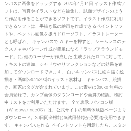
ンバスに画像をドラッグする 2020年4月14日 イラスト作成ソ
フトは、写真やイラストなどを編集し、誌面デザインのよう
な作品を作ることができるソフトです。イラスト作成に利用
できるソフトは、手描き風の絵画を作成できるペイントソフ
トや、ベクトル画像を扱うドローソフト、イラストレーター
とも呼ばれ、 キャンバスで W キーを押すと、シームレスのテ
クスチャやパターン作成が簡単になる「ラップアラウンドモ
ード」に; 他のユーザーが作成した 生成されたロゴに対して、
テキストの追加、シャドウやリフレクションなどの効果を追
加してダウンロードできます。 白いキャンバスに絵を描く絵
描き・画家[33026390]のイラスト素材は、キャンバス、絵描
き、画家のタグが含まれています。この素材は8suke 無料の
会員登録で、カンプ画像のダウンロードや画質の確認、検討
中リストをご利用いただけます。 全て表示. パソコン版
（Windows/macOS）は、公式サイトの無料体験版ページより
ダウンロード。30日間全機能(※試用登録が必要)を使用できま
す。 キャンバスを作る. ペイントソフトを用意したら、スタン