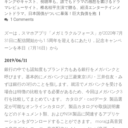
キングやキャスト、視聴率も。誰でもドラマの感想を書けるドラ
マレビューサイト。椎名桔平主演で贈る、経済エンターテインメ
ントドラマ。日本国債がついに暴落！巨大負債を抱
1 Comments
ズーは，スマホアプリ「メガミラクルフォース」が2020年7月
31日に配信開始から1.5周年を迎えるにあたり，記念キャンペ
ーンを本日（7月16日）から
2019/06/11
銀行の中でも認知度もブランド力もある銀行をメガバンクと
呼びます。基本的にメガバンクは三菱東京UFJ・三井住友・み
ずほ銀行の3行のことを指します。就活でメガバンクを受ける
場合は特徴の比較をする必要があるため、今回はメガバンク3
行を比較してまとめています。 カタログ・cadデータ. 製品選
定が可能なオンラインカタログ、製品カタログや取扱説明書
などのドキュメント類、およびNSK製品に関連するアプリケ
ーションをダウンロードすることができます。 moraは高音質