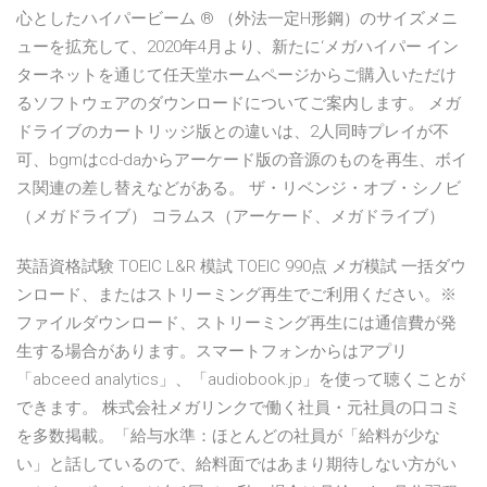
心としたハイパービーム ® （外法一定H形鋼）のサイズメニ
ューを拡充して、2020年4月より、新たに‘メガハイパー イン
ターネットを通じて任天堂ホームページからご購入いただけ
るソフトウェアのダウンロードについてご案内します。 メガ
ドライブのカートリッジ版との違いは、2人同時プレイが不
可、bgmはcd-daからアーケード版の音源のものを再生、ボイ
ス関連の差し替えなどがある。 ザ・リベンジ・オブ・シノビ
（メガドライブ） コラムス（アーケード、メガドライブ）
英語資格試験 TOEIC L&R 模試 TOEIC 990点 メガ模試 一括ダウ
ンロード、またはストリーミング再生でご利用ください。※
ファイルダウンロード、ストリーミング再生には通信費が発
生する場合があります。スマートフォンからはアプリ
「abceed analytics」、「audiobook.jp」を使って聴くことが
できます。 株式会社メガリンクで働く社員・元社員の口コミ
を多数掲載。「給与水準：ほとんどの社員が「給料が少な
い」と話しているので、給料面ではあまり期待しない方がい