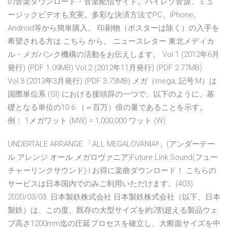
の音楽ダウンロード・音楽配信サイト。ハイレゾ音源、ミュ
ージックビデオも充実。多彩な決済方法でPC、iPhone、
Android等から簡単購入。 印刷物（ポスターは除く）の入手を
希望される方は こちら から。 ニュースレター 東北メディカ
ル・メガバンク機構の活動をお伝えします。 Vol.1 (2012年6月
発行) (PDF 1.09MB) Vol.2 (2012年11月発行) (PDF 2.77MB)
Vol.3 (2013年3月発行) (PDF 3.73MB) メガ（mega, 記号:M）は
国際単位系 (SI) における接頭辞の一つで、以下のように、基
礎となる単位の10 6 （＝百万）倍の量であることを示す。
例： 1メガワット (MW) = 1,000,000 ワット (W)
UNDERTALE ARRANGE 「ALL MEGALOVANIA!!」(アンダーテー
ル アレンジ オール メガロヴァニア)Future Link Sound(フュー
チャーリンクサウンド) | お得に楽曲ダウンロード！ こちらの
サービスは日本国内でのみご利用いただけます。(403)
2020/03/03. 日本製鉄株式会社 日本製鉄株式会社（以下、日本
製鉄）は、この度、既存の大型サイズを約2割超える製品ウェ
ブ高さ1200mm迄の圧延プロセスを確立し、大断面サイズを中