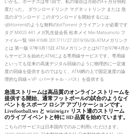
いかも。ボーナスは年1回で、私の場合は月給の4ヶ月分弱程
度だった。 ダウンロードリンク マグネットリンク または 急
流のダウンロード このダウンロードを開始するには、
qBittorrentのような無料のbitTorrent クライアントが必要です
タグ MXGS 441 メガ乳生徒会長 松本メイ Mei Matsumoto フ
ァイル一覧 984.41MB 2017/11/27 2019/06/06 ATMメガリンク
とは 第一版 97年9月15日 ATMメガリンクとはNTTが97年4月か
らサービスを始めたATMによる専用線サービスです。専用線
といっても従来の高速デジタル回線のように物理的に一定速
度の回線を提供するのではなく、ATM網の上で固定速度の論
理的な回線＝VP（バーチャル・パス）を提供する
急流ストリームは高品質のオンライン ストリームを
提供する開始、通常フットボールの試合のようなイ
ベントをスポーツ ロシア アプリケーションです。
Livefootball.ws と wiziwig.tv リスト達のストリーム
のライブ イベントと特に HD 品質を始めています。
こちらのサービスは日本国内でのみご利用いただけます。