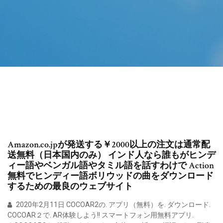
Amazon.co.jpが発送する￥2000以上の注文は通常配
送無料（日本国内のみ） インド人なら誰もがヒンデ
ィー語やベンガル語やタミル語を話すわけで Action
無料でヒンディー語ボリウッドの曲をダウンロード
するための最良のウェブサイト
2020年2月11日 COCOAR2の. アプリ（無料）を. ダウンロード.
COCOAR２で. AR体験しよう!! スマートフォン用無料アプリ.