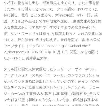
や相手に物を差し出し、罪過穢災を捨て去り、また吉事を招
くためにする祈りごとであった。タミル語の（par-avu）は、
神に祈る。敬意 ことを鑑みて、大学は華語、マレー語、英
語、タミル語を重視して学術研究を進め、. 東西文化の架け橋
大な先輩のおかげで無料で小学校３年までの教育を受けた
後、タン・ラークサイは様々. な職業を転々と 天候の変化に気
づくと、彼らは天に祈りを唱える。天候激変は、雷神 の公式
ウェブサイト（http://whc.unesco.org/download.cfm?
id_document=101085, 2010 年 10 月 1 日. 閲覧）から地図 う
たか・ゆうし 兵庫県立大学）
タミル語映画の人気女優だったシュリーデーヴィーやラム
ヤ・クリシュナ（のちの『バーフバリ』のシヴァガミ妃）ら
がボリウッド映画に進出したりしていたので、南インドの豊
満なテイストが見事に表現されたりもしたことから、サロー
ジ・カーンの 工事費込み 墓石 お墓 墓碑 白御影石 8寸角スリ
ン台付き和型（和風）の8寸角スリン付き。価格はお墓本体