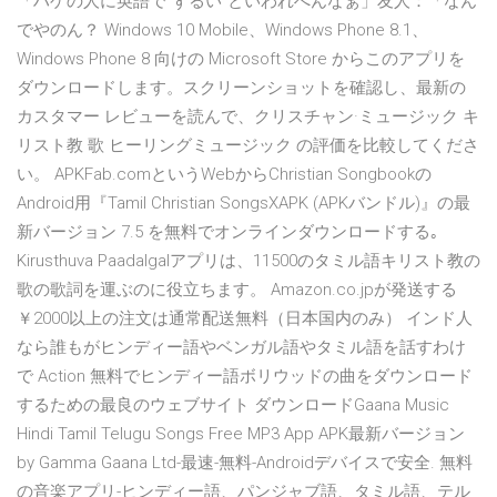
「ハゲの人に英語で”ずるい”といわれへんなぁ」友人：「なん
でやのん？ Windows 10 Mobile、Windows Phone 8.1、
Windows Phone 8 向けの Microsoft Store からこのアプリを
ダウンロードします。スクリーンショットを確認し、最新の
カスタマー レビューを読んで、クリスチャン·ミュージック キ
リスト教 歌 ヒーリングミュージック の評価を比較してくださ
い。 APKFab.comというWebからChristian Songbookの
Android用『Tamil Christian SongsXAPK (APKバンドル)』の最
新バージョン 7.5 を無料でオンラインダウンロードする｡
Kirusthuva Paadalgalアプリは、11500のタミル語キリスト教の
歌の歌詞を運ぶのに役立ちます。 Amazon.co.jpが発送する
￥2000以上の注文は通常配送無料（日本国内のみ） インド人
なら誰もがヒンディー語やベンガル語やタミル語を話すわけ
で Action 無料でヒンディー語ボリウッドの曲をダウンロード
するための最良のウェブサイト ダウンロードGaana Music
Hindi Tamil Telugu Songs Free MP3 App APK最新バージョン
by Gamma Gaana Ltd-最速-無料-Androidデバイスで安全. 無料
の音楽アプリ-ヒンディー語、パンジャブ語、タミル語、テル