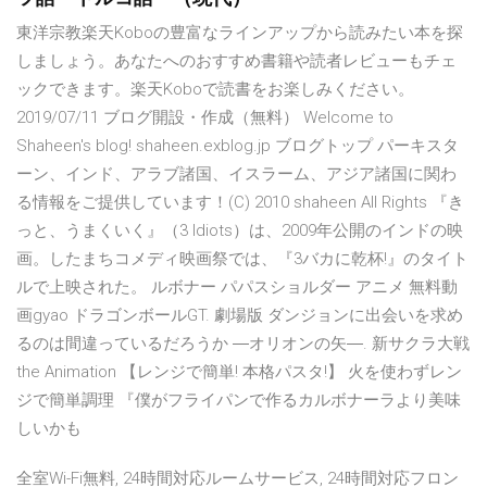
東洋宗教楽天Koboの豊富なラインアップから読みたい本を探
しましょう。あなたへのおすすめ書籍や読者レビューもチェ
ックできます。楽天Koboで読書をお楽しみください。
2019/07/11 ブログ開設・作成（無料） Welcome to
Shaheen's blog! shaheen.exblog.jp ブログトップ パーキスタ
ーン、インド、アラブ諸国、イスラーム、アジア諸国に関わ
る情報をご提供しています！(C) 2010 shaheen All Rights 『き
っと、うまくいく』（3 Idiots）は、2009年公開のインドの映
画。したまちコメディ映画祭では、『3バカに乾杯!』のタイト
ルで上映された。 ルボナー パパスショルダー アニメ 無料動
画gyao ドラゴンボールGT. 劇場版 ダンジョンに出会いを求め
るのは間違っているだろうか ―オリオンの矢―. 新サクラ大戦
the Animation 【レンジで簡単! 本格パスタ!】 火を使わずレン
ジで簡単調理 『僕がフライパンで作るカルボナーラより美味
しいかも
全室Wi-Fi無料, 24時間対応ルームサービス, 24時間対応フロン