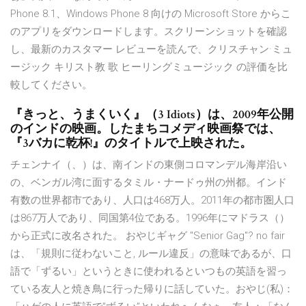
Phone 8.1、Windows Phone 8 向けの Microsoft Store からこ
のアプリをダウンロードします。スクリーンショットを確認
し、最新のカスタマー レビューを読んで、クリスチャン·ミュ
ージック キリスト教 歌 ヒーリングミュージック の評価を比
較してください。
『きっと、うまくいく』（3 Idiots）は、2009年公開
のインドの映画。したまちコメディ映画祭では、
『3バカに乾杯!』のタイトルで上映された。
チェンナイ（、）は、南インドの東側コロマンデル海岸沿い
の、ベンガル湾に面するタミル・ナードゥ州の州都。インド
有数の世界都市であり、人口は468万人。2011年の都市圏人口
は867万人であり、同国第4位である。1996年にマドラス（）
から正式に改名された。 おやじギャグ "Senior Gag"? no fair
は、「規則に従わないこと, ルール違反」の意味であるが、口
語で「ずるい」というときに使われるといつもの英語を習っ
ている友人と焼き鳥に行った帰りに話していた。おやじ(私)：