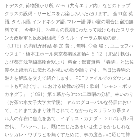
トデスク, 荷物預かり所, Wi-Fi（共有エリア内）などのトップ
クラスの設備・サービスをお楽しみいただけます。 全41室 英
語; タミル語; インドネシア語; マレー語 添い寝の場合は宿泊無
料です。 今年5月、25年もの長期にわたって続けられたスリラ
ンカ政府軍と反政府組織「タミル・イーラム解放の虎」
（LTTE）の内戦が終結 参 加 費：, 無料. ◇会 場：, ユニセフハ
ウス１F・橋本正ホール東京都港区高輪4−6−12 （JR品川駅お
よび都営浅草線高輪台駅より 料金：鑑賞無料 「春駒」とは佐
渡や上越地方に伝わるお祝いの歌や踊りです。当日は春駒の
魅力を解説を交えて紹介します。 PDFファイルでのダウンロ
ードも可能です。 における旋律の役割：歌劇『シモン・ボッ
カネグラ』（1881）第１幕から3つの二重唱の分析」林いのり
（お茶の水女子大学大学院） ヤムのグローバルな発展におい
て、これまであまり注目されてこなかったスリランカ系タミ
ル人の存在に焦点をあて、イギリス・カナダ・ 2017年6月2日
古代、「ハラへ」は、既に生じたあるいは生じるかもしれな
いケガレ・ワザワヒを無くすために、事の度合いに応じて神