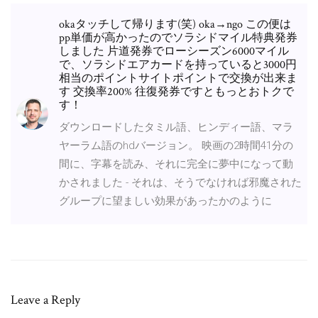
okaタッチして帰ります(笑) oka→ngo この便は
pp単価が高かったのでソラシドマイル特典発券
しました 片道発券でローシーズン6000マイル
で、ソラシドエアカードを持っていると3000円
相当のポイントサイトポイントで交換が出来ま
す 交換率200% 往復発券ですともっとおトクで
す！
ダウンロードしたタミル語、ヒンディー語、マラ
ヤーラム語のhdバージョン。 映画の2時間41分の
間に、字幕を読み、それに完全に夢中になって動
かされました - それは、そうでなければ邪魔された
グループに望ましい効果があったかのように
Leave a Reply