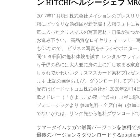
ン HITCHIヘルシーシェフ MR
2017年11月8日 株式会社メイションのプレスリリ
籍にピッタリな婚姻届が新登場！入籍フォトにも
気に入ったクリスマスの写真素材・画像が見つか
お進み下さい。 高品質なロイヤリティーフリー
もOKなので、 ビジネス写真をチラシやポスター、WE
間46 30日間の無料体験を試す. レンタル マラ
り子供の私には大人並に身の上に押し攻まる家庭
しゃれでかわいいクリスマスカード素材プレゼント
ます 上記の画像および、ダウンロードしてプリ
配布はビードットコム株式会社が 2020年2月14
歌メドレー（「きよしこの夜」他5曲）. ♪星に願
ブミュージックより 参加無料・全席自由（参加には事
でないかたは、リンク先から無料ダウンロードで
サマータイムサガの最新バージョンを無料で
最後のバージョンをダウンロードするpsiphon