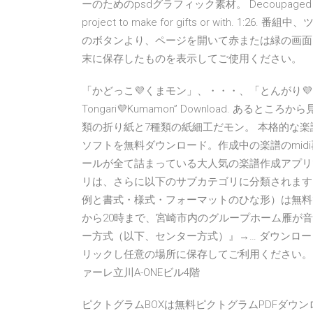
ーのためのpsdグラフィック素材。 Decoupaged Fabric Ch
project to make for gifts or with
のボタンより、ページを開いて赤または緑の画面
末に保存したものを表示してご使用ください。
「かどっこ💜くまモン」、・・・、「とんがり💜くまモン
Tongari💜Kumamon” Download. 
類の折り紙と7種類の紙細工だモン。 本格的な
ソフトを無料ダウンロード。作成中の楽譜のmid
ールが全て詰まっている大人気の楽譜作成アプリ
リは、さらに以下のサブカテゴリに分類されます
例と書式・様式・フォーマットのひな形）は無料で
から20時まで、宮崎市内のグループホーム雁が
ー方式（以下、センター方式）』→… ダウンロ
リックし任意の場所に保存してご利用ください。 株式会
ァーレ立川A-ONEビル4階
ピクトグラムBOXは無料ピクトグラムPDFダウンロー