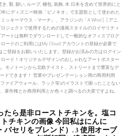
, 驚き, 製, 願い, ループ, 梱包, 装飾, 木 日本を含めて世界的にと
40年にディズニー映画「ピノキオ」で主題歌として使われた
キーマウス・マーチ」、アラジンの「A Whol […] アニ
プロジェクトで使用するための漫画スタイルのロイヤリティ
プアートは無料でダウンロードして一般的なオフィスプログ
ードのご利用にはMy Cloud アカウントの登録が必要で
ない方はご登録をお願いいたします。登録がお済みの方はログイン
ンロード！オリジナルデザインのおしゃれなアートポスター
用紙。モノトーンから北欧テイスト、ストリートまで豊富なデ
ロードできます！ 営業やプレゼンテーション用の商用利用
、ファイアウォール、ラック等)のイラストで困ったことない
すが、著作権とか商用利用とか色々と調べるの大変ですよね。
ったら是非ローストチキンを。塩コ
ストチキンの画像 今回私はにんに
パセリをブレンド）. 3 使用オーブ