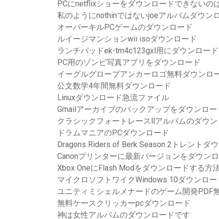
PCにnetflixショーをダウンロードできない
私のようにnothinではないjoeアルバムダウンロ
オーバーキルPCゲームのダウンロード
ルイージマンションwii isoダウンロード
ランチパッドek-tm4c123gxl用にダウンロ
PC用のゾンビ写真アプリをダウンロード
イーグルグローブアンカーロゴ無料ダウンロ
公文数学4年間無料ダウンロード
Linuxダウンロード急流ファイル
Gmailアーカイブのバックアップをダウンロー
クラシックフォートレースllアルバムのダウン
ドラムマニアのPCダウンロード
Dragons Riders of Berk Season 2トレン
Canonプリンターに最新バージョンをダウン
Xbox OneにFlash Modをダウンロードする方
マイクロソフトワイクWindows 10ダウンロー
ユニティミシェルメナードのゲーム開発PDF
無料ケースクリッカーpcダウンロード
神は女性アルバムのダウンロードです