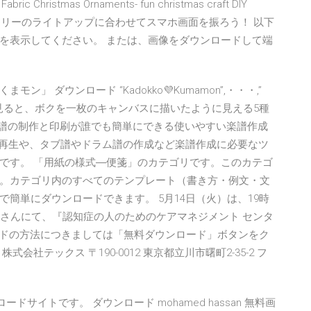
ristmas Ornaments- fun christmas craft DIY
. 1:26. 番組中、ツリーのライトアップに合わせてスマホ画面を振ろう！ 以下
を表示してください。 または、画像をダウンロードして端
」 ダウンロード “Kadokko💜Kumamon”,・・・,”
あるところから見ると、ボクを一枚のキャンバスに描いたように見える5種
楽譜の制作と印刷が誰でも簡単にできる使いやすい楽譜作成
i再生や、タブ譜やドラム譜の作成など楽譜作成に必要なツ
です。 「用紙の様式―便箋」のカテゴリです。このカテゴ
。カテゴリ内のすべてのテンプレート（書き方・例文・文
簡単にダウンロードできます。 5月14日（火）は、19時
音さんにて、『認知症の人のためのケアマネジメント センタ
ードの方法につきましては「無料ダウンロード」ボタンをク
社テックス 〒190-0012 東京都立川市曙町2-35-2 フ
ドサイトです。 ダウンロード mohamed hassan 無料画