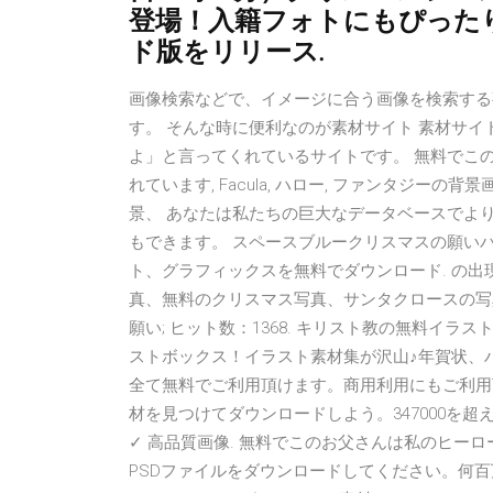
登場！入籍フォトにもぴった
ド版をリリース.
画像検索などで、イメージに合う画像を検索する
す。 そんな時に便利なのが素材サイト 素材サ
よ」と言ってくれているサイトです。 無料でこ
れています, Facula, ハロー, ファンタジーの
景、 あなたは私たちの巨大なデータベースでよ
もできます。 スペースブルークリスマスの願いバ
ト、グラフィックスを無料でダウンロード. の
真、無料のクリスマス写真、サンタクロースの写
願い; ヒット数：1368. キリスト教の無料イ
ストボックス！イラスト素材集が沢山♪年賀状、
全て無料でご利用頂けます。商用利用にもご利用
材を見つけてダウンロードしよう。347000を超
✓ 高品質画像. 無料でこのお父さんは私のヒーロー
PSDファイルをダウンロードしてください。何百万