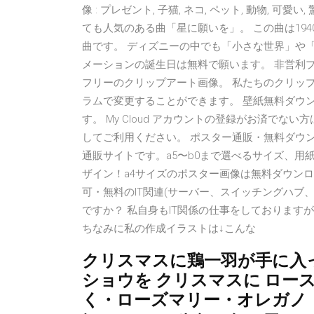
像 : プレゼント, 子猫, ネコ, ペット, 動物, 可愛い
ても人気のある曲「星に願いを」。 この曲は19
曲です。 ディズニーの中でも「小さな世界」や「ミッ
メーションの誕生日は無料で願います。 非営利
フリーのクリップアート画像。 私たちのクリッ
ラムで変更することができます。 壁紙無料ダウンロ
す。 My Cloud アカウントの登録がお済で
してご利用ください。 ポスター通販・無料ダウ
通販サイトです。a5〜b0まで選べるサイズ、
ザイン！a4サイズのポスター画像は無料ダウン
可・無料のIT関連(サーバー、スイッチングハブ
ですか？ 私自身もIT関係の仕事をしておりま
ちなみに私の作成イラストは↓こんな
クリスマスに鶏一羽が手に入
ショウを クリスマスに ロー
く・ローズマリー・オレガノ・