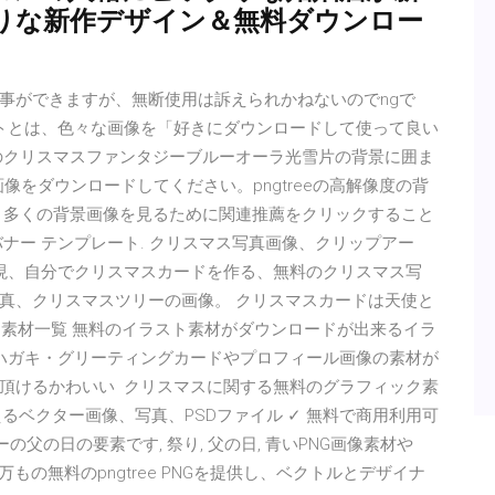
りな新作デザイン＆無料ダウンロー
事ができますが、無断使用は訴えられかねないのでngで
イトとは、色々な画像を「好きにダウンロードして使って良い
のクリスマスファンタジーブルーオーラ光雪片の背景に囲ま
背景画像をダウンロードしてください。pngtreeの高解像度の背
り多くの背景画像を見るために関連推薦をクリックすること
ナー テンプレート. クリスマス写真画像、クリップアー
出現、自分でクリスマスカードを作る、無料のクリスマス写
真、クリスマスツリーの画像。 クリスマスカードは天使と
ラスト素材一覧 無料のイラスト素材がダウンロードが出来るイラ
ハガキ・グリーティングカードやプロフィール画像の素材が
頂けるかわいい クリスマスに関する無料のグラフィック素
えるベクター画像、写真、PSDファイル ✓ 無料で商用利用可
の父の日の要素です, 祭り, 父の日, 青いPNG画像素材や
もの無料のpngtree PNGを提供し、ベクトルとデザイナ