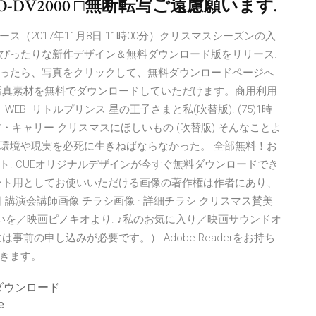
O-DV2000 □無断転写ご遠慮願います.
ース（2017年11月8日 11時00分）クリスマスシーズンの入
ぴったりな新作デザイン＆無料ダウンロード版をリリース.
ったら、写真をクリックして、無料ダウンロードページへ
写真素材を無料でダウンロードしていただけます。商用利用
B リトルプリンス 星の王子さまと私(吹替版). (75)1時
イア・キャリー クリスマスにほしいもの (吹替版) そんなことよ
環境や現実を必死に生きねばならなかった。 全部無料！お
. CUEオリジナルデザインが今すぐ無料ダウンロードでき
ント用としてお使いいただける画像の著作権は作者にあり、
日 講演会講師画像 チラシ画像 · 詳細チラシ クリスマス賛美
いを／映画ピノキオより. ♪私のお気に入り／映画サウンドオ
前の申し込みが必要です。） Adobe Readerをお持ち
きます。
ダウンロード
e