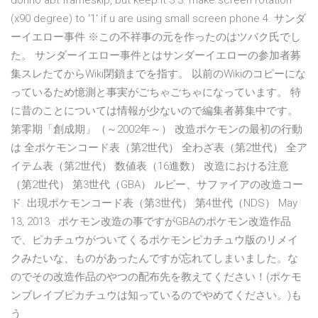
donno abt frameskip, but keep it 3 3. make screen rotation
(x90 degree) to '1' if u are using small screen phone 4. サンダ
ーイエロー事件 ※この不祥事の元を作ったのはツバク氏でし
た。 サンダーイエロー事件とはサンダーイエローの参加者募
集スレたてからWiki閉鎖までを指す。 以前のWikiのコピーにな
っているため憶測と事実がごちゃごちゃになっています。 特
に昔のことについては情報が少ないので編集者募集中です。
第零期「創成期」（～2002年～） 改造ポケモンの最初の行動
は 全ポケモンコード表（第2世代） 全わざ表（第2世代） 全ア
イテム表（第2世代） 数値表（16進数） 改造における注意
（第2世代） 第3世代（GBA） ルビー、サファイアの改造コー
ド. 出現ポケモンコード表（第3世代） 第4世代（NDS） May
13, 2013 · ポケモン改造の事ですがGBAのポケモン改造作品
で、ピカチュウがついてくるポケモンピカチュウ版のリメイ
クみたいな、ものがあったんですが忘れてしまいました。な
のでその改造作品のやつの配布先を教えてください！(ポケモ
ンブレイブピカチュウは知っているのでやめてください。)も
う