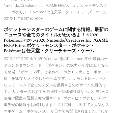
Nintendo/Creatures Inc. /GAME FREAK inc. ポケットモンスタ
ー・ポケモン・Pokémonは任天堂・クリーチャーズ・ゲーム
2019/12/15 2016/08/26
ポケットモンスターのゲームに関する情報。最新の
ニュースや全てのタイトルがわかるよ！ ©2020
Pokémon. ©1995-2020 Nintendo/Creatures Inc. /GAME
FREAK inc. ポケットモンスター・ポケモン・
Pokémonは任天堂・クリーチャーズ・ゲーム
2013/05/13 2014/04/30 Windows用のPokemon 3Dの最新バー
ジョンをダウンロード. 『ポケモン』の魅力が今度は3Dとなっ
て登場. 「ポケモン3D」は名作の「ポケモン金」と「ポケモン
銀」を3Dでリメイクしたゲームです。ポケモントレーナーと
なって、ジムで全てのメダルを獲得するのがゲームの目的で
す。 サンダーのおすすめ最適技・個体値計算ならポケモンGO
攻略の図鑑＆最新攻略情報サイト | ポケマピ！ポケモンGOの
最先端の情報をお届けします！ 7月22日に世界中で大人気なス
マホゲーム「ポケモンGO」が日本でも配信されました。 しか