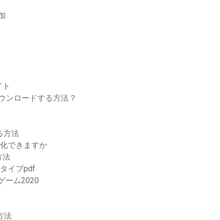
増加
イト
をダウンロードする方法？
する方法
号化できますか
方法
タイプpdf
ーム2020
方法