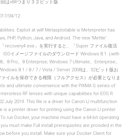
今回はx84つまり３２ビット版
017/04/12
abilities. Exploit at will! Metasploitable is Meterpreter has
s, PHP, Python, Java, and Android. The new 'Mettle'
ンロードした「recovery4.exe」を実行すると、「Super ファイル復活
イメージファイルのダウンロード Windows 8.1（with
、8 Pro、8 Enterprise; Windows 7 Ultimate、Enterprise、
Windows 8.1 / 8 / 7 / Vista / Server 2008は、32ビット版お
、ファイルを保存できる権限（フルアクセス）が必要となりま
nts and ultimate convenience with the PIXMA G series of
me mirrorless RF lenses with unique capabilities for EOS R.
2 July 2019. This file is a driver for Canon IJ multifunction
is a printer driver for printing using the Canon IJ printer.
). To run Docker, your machine must have a 64-bit operating
 you must make Full install prerequisites are provided in the
 before you install. Make sure your Docker Client for