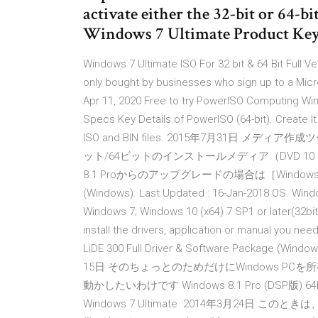
activate either the 32-bit or 64-b
Windows 7 Ultimate Product Key
Windows 7 Ultimate ISO For 32 bit & 64 Bit Full 
only bought by businesses who sign up to a Micr
Apr 11, 2020 Free to try PowerISO Computing Win
Specs Key Details of PowerISO (64-bit). Create It
ISO and BIN files. 2015年7月31日 メディ
ット/64ビットのインストールメディア（DVD 10 Home］を
8.1 Proからのアップグレードの場合は［Windows 10 Pro］
(Windows). Last Updated : 16-Jan-2018 OS. Windo
Windows 7; Windows 10 (x64) 7 SP1 or later(32bit)
install the drivers, application or manual you nee
LiDE 300 Full Driver & Software Package (Windo
15日 そのちょっとのためだけにWindows PC
動かしたいわけです Windows 8.1 Pro (DSP版) 64bit; 
Windows 7 Ultimate 2014年3月24日 