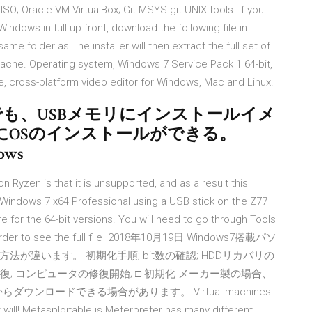
; Oracle VM VirtualBox; Git MSYS-git UNIX tools. If you
ndows in full up front, download the following file in
same folder as The installer will then extract the full set of
 cache. Operating system, Windows 7 Service Pack 1 64-bit,
e, cross-platform video editor for Windows, Mac and Linux.
でも、USBメモリにインストールイメ
にOSのインストールができる。
ows
 Ryzen is that it is unsupported, and as a result this
of Windows 7 x64 Professional using a USB stick on the Z77
e for the 64-bit versions. You will need to go through Tools
in order to see the full file 2018年10月19日 Windows7搭載パソ
違います。 初期化手順; bit数の確認; HDDリカバリの
修復; コンピュータの修復開始; □ 初期化 メーカー製の場合、
ンロードできる場合があります。 Virtual machines
t at will! Metasploitable is Meterpreter has many different