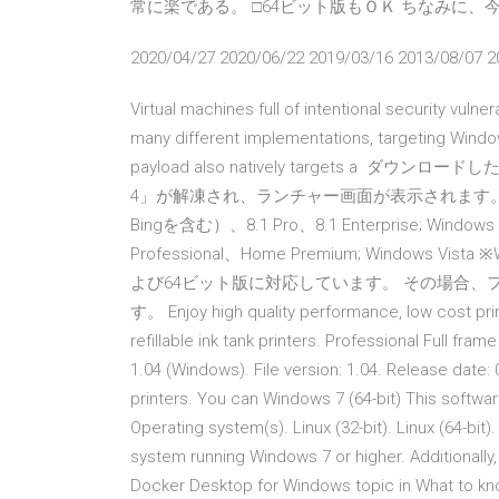
常に楽である。 □64ビット版もＯＫ ちなみに、
2020/04/27 2020/06/22 2019/03/16 2013/08/07 2
Virtual machines full of intentional security vulner
many different implementations, targeting Window
payload also natively targets a ダウ
4」が解凍され、ランチャー画面が表示されます。 ISO
Bingを含む）、8.1 Pro、8.1 Enterprise; Windows 8
Professional、Home Premium; Windows Vista ※
よび64ビット版に対応しています。 その場合
す。 Enjoy high quality performance, low cost pri
refillable ink tank printers. Professional Full fra
1.04 (Windows). File version: 1.04. Release date: 0
printers. You can Windows 7 (64-bit) This software 
Operating system(s). Linux (32-bit). Linux (64-bit
system running Windows 7 or higher. Additionally,
Docker Desktop for Windows topic in What to know