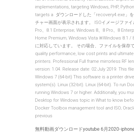
implementations, targeting Windows, PHP, Python,
targets a ダウンロードした「recovery4.
チャー画面が表示されます。 ISOイメージファイルのダウン
Pro、8.1 Enterprise; Windows 8、8 Pro、8 Enterp
Home Premium; Windows Vista ※Windows 8.
に対応しています。 その場合、ファイルを保存できる
quality performance, low cost prints and ultimate
printers. Professional Full frame mirrorless RF le
version: 1.04. Release date: 02 July 2019. This fil
Windows 7 (64-bit) This software is a printer drive
system(s). Linux (32-bit). Linux (64-bit). To run
running Windows 7 or higher. Additionally, you mus
Desktop for Windows topic in What to know befor
Docker Toolbox management tool and ISO; Oracle 
previous
無料動画ダウンロードyoutube 6月2020-iphon