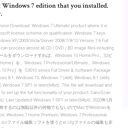
it Windows 7 edition that you installed.
.
Version Download. Windows 7 Ultimate product where it is
osoft license scheme on qualification. Windows 7 keys
dows XP/2003/Vista/Server 2008/7/8/10 Version 7.6 Full
 can process almost all CD / DVD / BD image files including
ア作成ツールをダウンロードすれば、Windows 10 Home/Pro、32ビ
、Windows 7 Professional/Ultimate、Windows
を G3010 series Full Driver & Software Package
ws 8.1; Windows 10; Windows 7 (x64); Windows 8.1 (x64);
 Windows 7 SP1 or later(64bit) This file will download and
d to set up the full functionality of your product. CanoScan
ws). Last Updated Windows 7 SP1 or later(64bit) 2020年5月
を所有するのは無駄以外の何物でもないのでMacでWindowsを
Windows 7 Home Premium; Windows 7 Professional;
このときは、isoファイル編集ソフトを使うとei.cfgファイルの編集も非