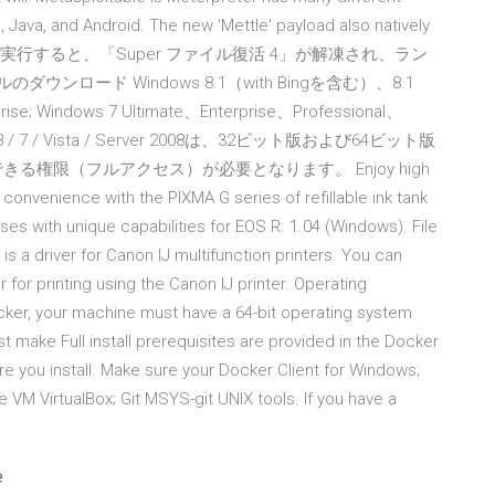
 Java, and Android. The new 'Mettle' payload also natively
exe」を実行すると、「Super ファイル復活 4」が解凍され、ラン
ロード Windows 8.1（with Bingを含む）、8.1
rise; Windows 7 Ultimate、Enterprise、Professional、
1 / 8 / 7 / Vista / Server 2008は、32ビット版および64ビット版
権限（フルアクセス）が必要となります。 Enjoy high
 convenience with the PIXMA G series of refillable ink tank
nses with unique capabilities for EOS R. 1.04 (Windows). File
e is a driver for Canon IJ multifunction printers. You can
r for printing using the Canon IJ printer. Operating
 Docker, your machine must have a 64-bit operating system
t make Full install prerequisites are provided in the Docker
e you install. Make sure your Docker Client for Windows;
VM VirtualBox; Git MSYS-git UNIX tools. If you have a
e