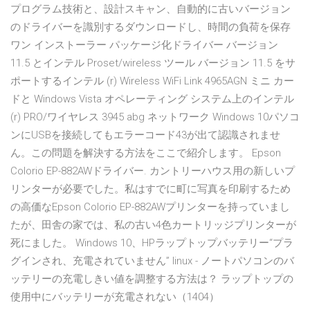
プログラム技術と、設計スキャン、自動的に古いバージョン
のドライバーを識別するダウンロードし、時間の負荷を保存
ワン インストーラー パッケージ化ドライバー バージョン
11.5 とインテル Proset/wireless ツール バージョン 11.5 をサ
ポートするインテル (r) Wireless WiFi Link 4965AGN ミニ カー
ドと Windows Vista オペレーティング システム上のインテル
(r) PRO/ワイヤレス 3945 abg ネットワーク Windows 10パソコ
ンにUSBを接続してもエラーコード43が出て認識されませ
ん。この問題を解決する方法をここで紹介します。 Epson
Colorio EP-882AWドライバー. カントリーハウス用の新しいプ
リンターが必要でした。私はすでに町に写真を印刷するため
の高価なEpson Colorio EP-882AWプリンターを持っていまし
たが、田舎の家では、私の古い4色カートリッジプリンターが
死にました。 Windows 10、HPラップトップバッテリー“プラ
グインされ、充電されていません” linux - ノートパソコンのバ
ッテリーの充電しきい値を調整する方法は？ ラップトップの
使用中にバッテリーが充電されない（1404）