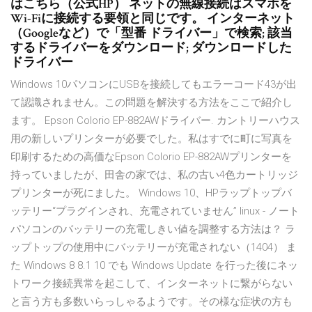
はこちら（公式HP） ネットの無線接続はスマホを
Wi-Fiに接続する要領と同じです。 インターネット
（Googleなど）で「型番 ドライバー」で検索; 該当
するドライバーをダウンロード; ダウンロードした
ドライバー
Windows 10パソコンにUSBを接続してもエラーコード43が出
て認識されません。この問題を解決する方法をここで紹介し
ます。 Epson Colorio EP-882AWドライバー. カントリーハウス
用の新しいプリンターが必要でした。私はすでに町に写真を
印刷するための高価なEpson Colorio EP-882AWプリンターを
持っていましたが、田舎の家では、私の古い4色カートリッジ
プリンターが死にました。 Windows 10、HPラップトップバ
ッテリー“プラグインされ、充電されていません” linux - ノート
パソコンのバッテリーの充電しきい値を調整する方法は？ ラ
ップトップの使用中にバッテリーが充電されない（1404） ま
た Windows 8 8.1 10 でも Windows Update を行った後にネッ
トワーク接続異常を起こして、インターネットに繋がらない
と言う方も多数いらっしゃるようです。その様な症状の方も