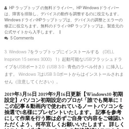
HP ラップトップ の無料ドライバー。HP Windowsドライバー
は、障害を排除し、デバイスの動作を調整するのに役立ちます。
WindowsドライバHPラップトップは、デバイスの調整とエラーの
修正に役立ちます。無料のドライバHP ラップトップは、製造元の
公式サイトから入手します。
5 Comments
3. Windows 7をラップトップにインストールする （DELL
Inspirion 15 series 3000） 1）起動可能なUSBフラッシュドラ
イブをUSBポート2.0（USB 3.0 - 青色のラベル付き）に挿入し
ます。 Windows 7はUSB 3.0ポートからはインストールされま
せん（注意してください）。
2019年3月16日 2019年9月16日更新【Windows10 初期
設定】パソコン初期設定のプロが「誰でも簡単に！
この記事＆動画内で使われているノートパソコンを
抽選で1名様にプレゼントいたします。 記事を参考
にして作業を行う際は必ずご自身で内容をご確認い
ただくよう、何卒宜しくお願いいたします。 詳しく