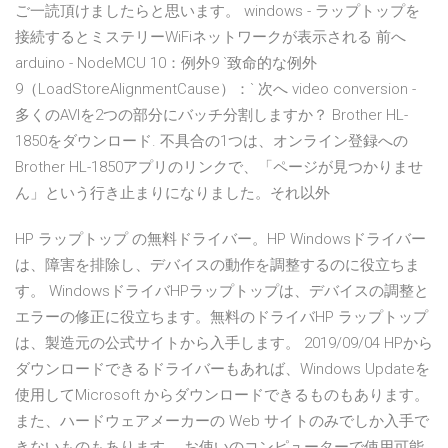
ご一読頂けましたらと思います。 windows - ラップトップを
接続するとミステリーWiFiネットワークが表示される 前へ
arduino - NodeMCU 10：例外9 `致命的な例外
9（LoadStoreAlignmentCause）：` 次へ video conversion -
多くのAVIを2つの部分にバッチ分割しますか？ Brother HL-
1850をダウンロード. 不具合の1つは、オンライン登録への
Brother HL-1850アプリのリンクで、「ページが見つかりませ
ん」という行き止まりになりました。それ以外
HP ラップトップ の無料ドライバー。HP Windowsドライバー
は、障害を排除し、デバイスの動作を調整するのに役立ちま
す。 WindowsドライバHPラップトップは、デバイスの調整と
エラーの修正に役立ちます。無料のドライバHP ラップトップ
は、製造元の公式サイトから入手します。 2019/09/04 HPから
ダウンロードできるドライバーもあれば、Windows Updateを
使用してMicrosoft からダウンロードできるものもあります。
また、ハードウェアメーカーの Web サイトのみでしか入手で
きないものもあります。 お使いのコンピューターで使用可能