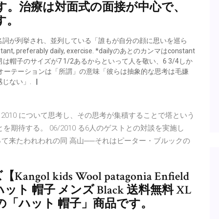
す。治療は対面式の面接が中心で、
す。
4つの名詞が列挙され、並列している「誰もが自分の顔に思いを巡ら
stant, preferably daily, exercise. *dailyのあとのカンマはconstant
この男は帽子のサイズが7 1/2あるからといって人を敬い、6 3/4しか
オーテーションは「所謂」の意味「彼らは抽象的な思考は毛嫌
じない」.
 / 2010 について思考し、その思考が集積することで塔という
期待する。 06/2010 る6人のゲストとの対談を実施し
って来たわれわれの同 高山──それはピーター・ブルックの
 kids Wool patagonia Enfield
ル ハット 帽子 メンズ Black 送料無料 XL
ル)」の「ハット 帽子」商品です。