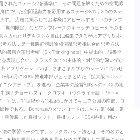
出題されたステージ2を基準に，その問題を解くための空間認
で身についた空間認識力を応用するステージ3の，3つのステ
ます。 店頭に掲示してお客様にアピールするPOPのテンプ
」「期間限定」などワンフレーズのキャッチコピーをそのま
真を入れたりテキストを自由に編集できるWebアプリ対応
帽思考方法，是一種將群體討論和個體思考相結合的思考方法。
六頂思考帽（Six Thinking hats）中提出的，該書全
ことを表現し合い、クラス全体での主体的・対話的な深い学び
る各アプリケーションは、さまざまな学びのシーンに合わせ
8年6月にSDGs推進本部がとりまとめた「拡大版 SDGsア
進イニシアティブ」 を進め、企業等の経営戦略へのSDGsの組
族 / チョールヌィ・クロブキ （ウクライナ語： Чорні
訳：「黒帽子」）は、11世紀から13世紀にかけてキエフ公国の南部、ロ
である。 Bonanzaのダウンロードはこちら 第16回・第
・準優勝した将棋ソフト。将棋ソフト「CSA将棋」用の
ト法の学習ページです。シックスハット法とは、その名のと
す。多様な視点から物事を見るための手段として開発された