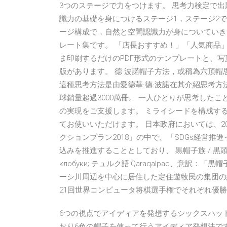
3つのステージで力をつけます。 思考力検定で
識力の基礎を身につけるステージ1，ステージ2
ージ構成で，自然と空間認識力が身についていき
レート集です。 「店長おすすめ！」「人気商品
ま印刷するだけのPDF形式のテンプレートと、写
版があります。 德·波諾帽子方法，或稱為六頂
這種思考方法是由愛德華·德·波諾在其介紹思考方法的書籍
球銷量超過3000萬冊。 一人ひとりが思考した
の実現をご支援します。 ミライシードを構成す
てお使いいただけます。 日本政府においては、201
クションプラン2018」の中で、「SDGs経営推
込みを推進することとしており、 黒帽子族 / 黒頭巾
клобуки; テュルク語:Qaraqalpaq、意
ーシ川周辺を中心に居住した定住遊牧民の集団の総称
21回世界コンピュータ将棋選手権でそれぞれ優勝
6つの視点でアイディアを発想するシックスハッ
おり6色の帽子を使って行うアイディア発想法で