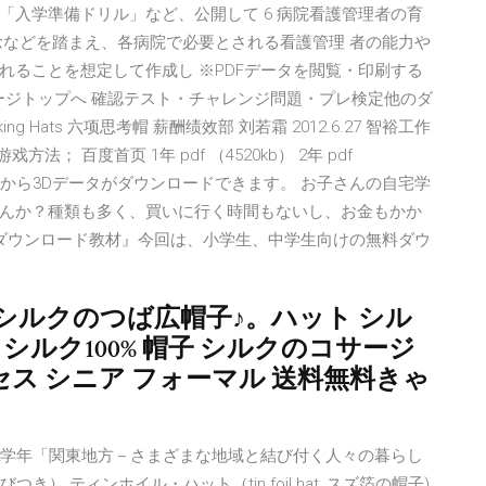
「入学準備ドリル」など、公開して 6 病院看護管理者の育
念などを踏まえ、各病院で必要とされる看護管理 者の能力や
れることを想定して作成し ※PDFデータを閲覧・印刷する
す。 ページトップへ 確認テスト・チャレンジ問題・プレ検定他のダ
ing Hats 六项思考帽 薪酬绩效部 刘若霜 2012.6.27 智裕工作
； 百度首页 1年 pdf （4520kb） 2年 pdf
のサイトから3Dデータがダウンロードできます。 お子さんの自宅学
んか？種類も多く、買いに行く時間もないし、お金もかか
ダウンロード教材』今回は、小学生、中学生向けの無料ダウ
シルクのつば広帽子♪。ハット シル
シルク100% 帽子 シルクのコサージ
代 ミセス シニア フォーマル 送料無料きゃ
校社会第2学年「関東地方－さまざまな地域と結び付く人々の暮らし
 ティンホイル・ハット（tin foil hat, スズ箔の帽子)