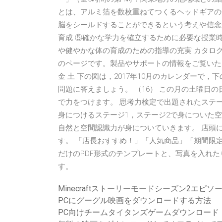
とは、アルミ箔を数枚重ねてつくるヘッドギアの
脳をシールドすることができるという考えや信念
育成 ⑤確かな学力を確立するために必要な授業時
や健やかな体の育成のための指導の充実 カタロ
のページです。製品やサポートの情報をご覧いただけます。 6－3 
金 土 下の図は，2017年10月のカレンダーで
問題に答えましょう。 （16） この月の土曜日
で力をつけます。 思考力検定で出題されたステ
身につけるステージ1，ステージ2で身についた
自然と空間認識力が身についていきます。 店頭
す。 「店長おすすめ！」「人気商品」「期間限
だけのPDF形式のテンプレートと、写真を入れた
す。
Minecraftストーリーモードシーズン2エピ
PCにグーグル映画をダウンロードする方法
PC向けチームタイタンズゲームダウンロード