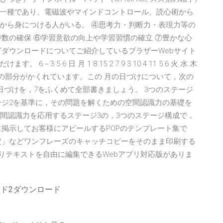
一種であり、電磁波やマインドコントロール、読心術から
から身につける人がいる。 ④思考力・判断力・表現力等の
数の確保 ⑥学習意欲の向上や学習習慣の確立 ⑦豊かな心
グダウンロードについてご紹介しているブラザーWebサイト
5 6 日 月 1 8 15 2 7 9 3 10 4 11 5 6 火 水 木
，下の部分がかくれています。この 月の日づけについて，次の
の日づけを，7をふくめて全部書きましょう。 3つのステージ
ージ2を基準に，その問題を解くための空間認識力の基礎を
空間認識力を応用するステージ3の，3つのステージ構成で，
に掲示してお客様にアピールするPOPのテンプレート集で
定」などワンフレーズのキャッチコピーをそのまま印刷する
りテキストを自由に編集できるWebアプリ対応版がありま
ソード2ダウンロード