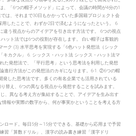
者は、「6つの帽子メソッド」によって、会議の時間が4分の1
業では、それまで30日もかかっていた多国籍プロジェクト会
用したことで、わずか2日で済むようになったという。 6
に違う視点からのアイデアを引き出す方法です。 6つの視点
スハット法では6つの役割が存在します。 白い帽子は客観的
ックマーク (3) 水平思考を実現する「6色ハット発想法（シック
ジン「キカクル」 6. シックス・ハット法 シックス・ハット法マ
れた発想法で、「平行思考」という思考法を利用した発想
進行方法がこの発想法のカギになります。6-1. ②6つの帽
o博士が開発した思考法です。多くの有名企業でも活用されている
切り替え、6つの異なる視点から発想することを試みます。
視点を演じ、異なる考え方が集結することで、アイデアを生み出す
的な情報や実際の数字から、何が事実かということを考える方
ンロード。毎日5分～15分でできる、基礎から応用まで予習
練習「算数ドリル」、漢字の読み書き練習「漢字ドリ