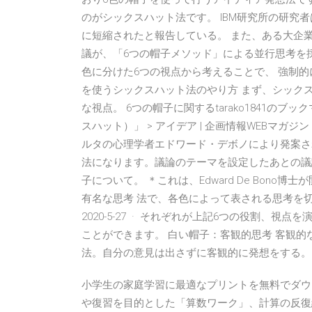
のがシックスハット法です。 IBM研究所の研究
に短縮されたと報告している。 また、ある大企
議が、「6つの帽子メソッド」による並行思考を採
色に分けた6つの視点から考えることで、 強制的
を使うシックスハット法のやり方 まず、シック
な視点。 6つの帽子に関するtarako1841のブ
スハット）」 > アイデア | 企画情報WEBマガ
ルタの心理学者エドワード・デボノにより発案さ
法になります。議論のテーマを設定したあとの議論
子について。 ＊これは、Edward De Bon
有名な思考 法で、各色によって表される思考を
2020-5-27 · それぞれが上記6つの役割、
ことができます。 白い帽子：客観的思考 客観
法。自分の意見は出さずに客観的に発想をする。
小学生の家庭学習に最適なプリントを無料でダウ
や復習を目的とした「算数ワーク」、計算の反復