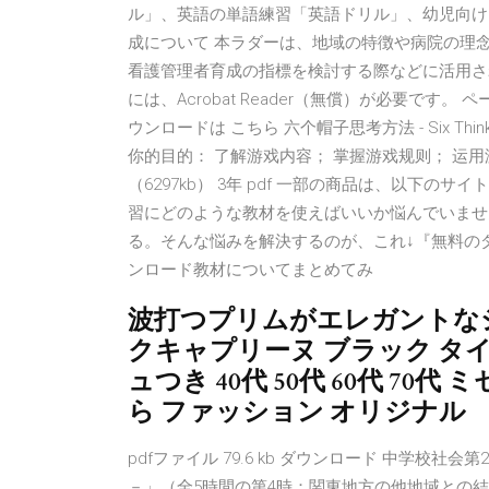
ル」、英語の単語練習「英語ドリル」、幼児向け
成について 本ラダーは、地域の特徴や病院の理
看護管理者育成の指標を検討する際などに活用さ
には、Acrobat Reader（無償）が必要で
ウンロードは こちら 六个帽子思考方法 - Six Think
你的目的： 了解游戏内容； 掌握游戏规则； 运用游戏方法
（6297kb） 3年 pdf 一部の商品は、以下
習にどのような教材を使えばいいか悩んでいませ
る。そんな悩みを解決するのが、これ↓『無料の
ンロード教材についてまとめてみ
波打つプリムがエレガントな
クキャプリーヌ ブラック タイ
ュつき 40代 50代 60代 70
ら ファッション オリジナル
pdfファイル 79.6 kb ダウンロード 中学
－」（全5時間の第4時：関東地方の他地域との結びつき）