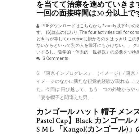
を当てて治療を進めていきま
一回の面接時間は30 分以上で
PDFダウンロードはこちらから *vanity以下
す。 (6)読点の代わり. The four activities call for con
とdailyが等しくexerciseに掛かるのをはっきり 
ないからといって別の人を歯牙にもかけない。」 ク
いするし、哲学的・体系的「世界観」の必要をつゆ感
3 Comments
6. 『東京インプログレス』. （イメージ）/ 東京
イメージのなかに新たな視覚的経験が現れる. ことを
た。今回は 飛び越して、もう一つの外地からや
「妻を帽子と間違えた男」.
カンゴール ハット 帽子 メンズ【Kangol
Pastel Cap】Black カンゴー
S M L 「Kangol(カンゴー